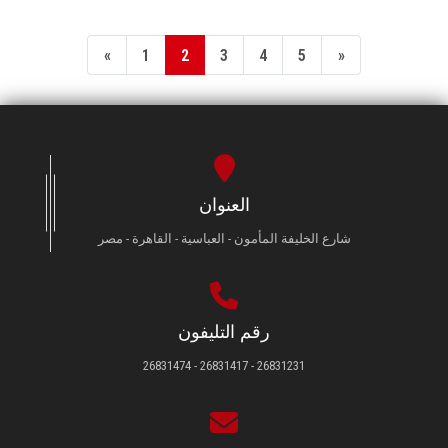
«
1
2
3
4
5
»
العنوان
شارع الخليفة المأمون - العباسية - القاهرة - مصر
رقم التليفون
26831231 - 26831417 - 26831474