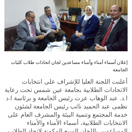
الطلاب
هيئة التدريس
الدراسات العليا
الخريجين
إعلان أسماء أمناء وأمناء مساعدين لجان اتحادات طلاب كليات
الموظفون
الجامعة
أعلنت اللجنة العليا للإشراف على انتخابات
الزائـرون
الاتحادات الطلابية بجامعة عين شمس تحت رعاية
ا.د. عبد الوهاب عزت رئيس الجامعة و برئاسة ا.د
سجل الان
نظمى عبد الحميد نائب رئيس الجامعة لشئون
خدمة المجتمع وتنمية البيئة والمشرف العام على
الانتخابات الطلابية، أسماء الأمناء والأمناء
المساعدين باللجان السبع المكونة لاتحاد الطلاب