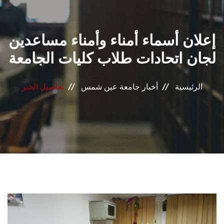
القطاعـات
إعلان أسماء أمناء وأمناء مساعدين
الشئون الأكاديمية
لجان اتحادات طلاب كليات الجامعة
البحث العلمي
الرئيسية
أخبار جامعة عين شمس
تفاصيل الخبر
الرعاية الصحية
المراكز والوحدات
الأنظمة الذكية
الإعلام
تواصل معنا