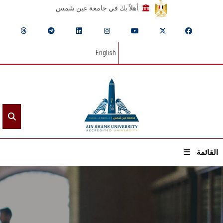
أهلاً بك في جامعة عين شمس
English
القائمة
الرئيسيـة
عن الجامعة