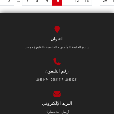
...
...
1
2
7
8
9
10
11
12
13
29
العنوان
شارع الخليفة المأمون - العباسية - القاهرة - مصر
رقم التليفون
26831231 - 26831417 - 26831474
البريد الإلكتروني
أرسل استفسارك.