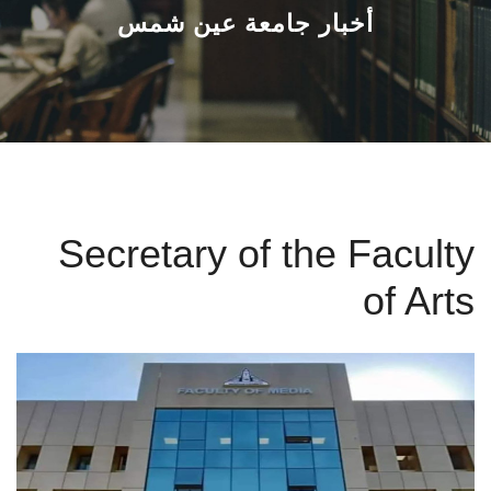
القطاعـات
أخبار جامعة عين شمس
الشئون الأكاديمية
البحث العلمي
الرعاية الصحية
Secretary of the Faculty
المراكز والوحدات
of Arts
الأنظمة الذكية
الإعلام
تواصل معنا