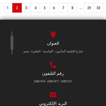
...
1
2
3
4
5
6
7
8
29
30
العنوان
شارع الخليفة المأمون - العباسية - القاهرة - مصر
رقم التليفون
26831231 - 26831417 - 26831474
البريد الإلكتروني