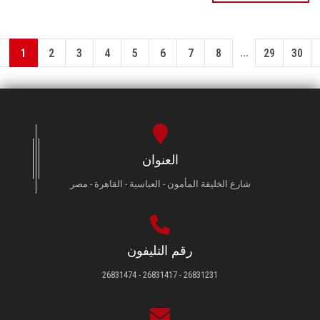
...
1
2
3
4
5
6
7
8
29
30
العنوان
شارع الخليفة المأمون - العباسية - القاهرة - مصر
رقم التليفون
26831231 - 26831417 - 26831474