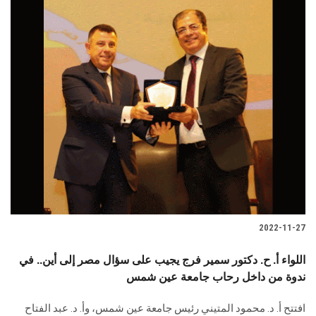
2022-11-27
اللواء أ. ح. دكتور سمير فرج يجيب على سؤال مصر إلى أين.. في
ندوة من داخل رحاب جامعة عين شمس
افتتح أ. د. محمود المتيني رئيس جامعة عين شمس، وأ. د. عبد الفتاح