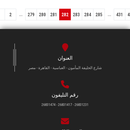
...
...
1
2
279
280
281
282
283
284
285
431
4
العنوان
شارع الخليفة المأمون - العباسية - القاهرة - مصر
رقم التليفون
26831231 - 26831417 - 26831474