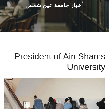
القطاعـات
أخبار جامعة عين شمس
الشئون الأكاديمية
البحث العلمي
الرعاية الصحية
President of Ain Shams
المراكز والوحدات
University
الأنظمة الذكية
الإعلام
تواصل معنا