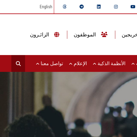
English
الموظفون
الزائـرون
ت
الأنظمة الذكية
الإعلام
تواصل معنا