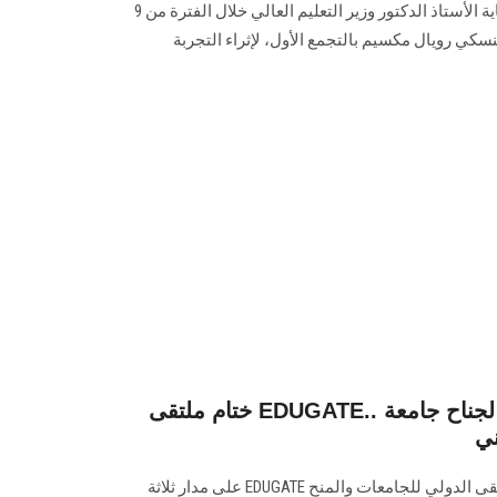
والمنح والتدريب EDUGATE تحت رعاية الأستاذ الدكتور وزير التعليم العالي خلال الفترة من 9
بنسكي رويال مكسيم بالتجمع الأول، لإثراء التجربة
ختام ملتقى EDUGATE.. يشهد نجاح منقطع النظير لجناح جامعة
ني
شهد جناح جامعة عين شمس بالملتقى الدولي للجامعات والمنح EDUGATE على مدار ثلاثة