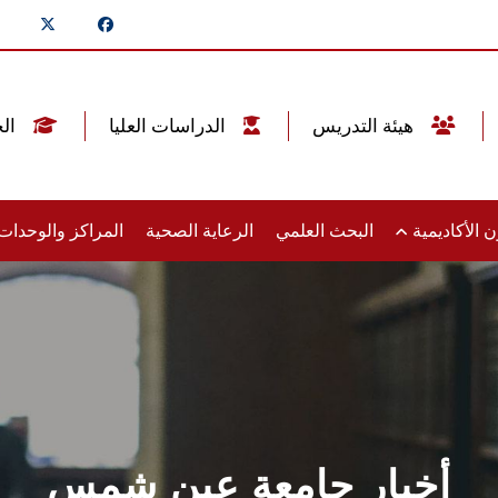
هيئة التدريس
الدراسات العليا
الخريجين
 الأكاديمية
البحث العلمي
الرعاية الصحية
المراكز والوحدا
أخبار جامعة عين شمس