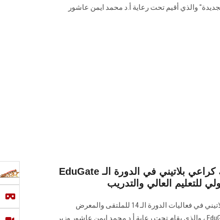
جديدة" والذي أقيم تحت رعاية أ.د محمد ايمن عاشور
EduGate جامعة عين شمس تشارك كراعي بلاتيني في الدورة الـ
تشارك جامعة عين شمس كراعي بلاتيني في فعاليات الدورة الـ 14 للملتقى والمعرض
الدولي ‏للتعليم العالي والتدريب‎ EduGate، والذي يقام تحت رعاية أ.د محمد ايمن عاشور وزير