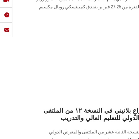
التعليم ‏العالي والبحث العلمي في الفترة من 25-27 فبراير بفندق كمبينسكي رويال مكسيم
غدا.. جامعة عين شمس راعٍ بلاتيني في النسخة ١٢ من الملتقى
سخة الثانية عشر من الملتقى والمعرض الدولي