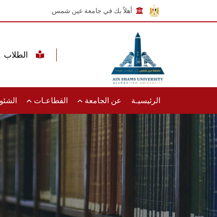
أهلاً بك في جامعة عين شمس
الطلاب
الرئيسيـة
عن الجامعة
القطاعـات
الشئون