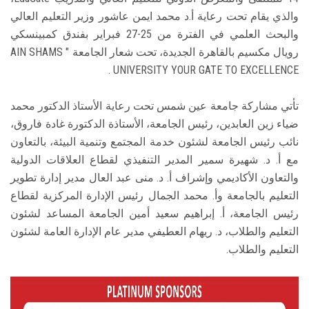
والذي يقام تحت رعاية أ.د محمد ايمن عاشور وزير التعليم العالي
والبحث العلمي في الفترة من 25-27 فبراير بفندق كمبينسكي
رويال مكسيم بالقاهرة الجديدة، تحت شعار الجامعة " AIN SHAMS
UNIVERSITY YOUR GATE TO EXCELLENCE .
تأتي مشاركة جامعة عين شمس تحت رعاية الأستاذ الدكتور محمد
ضياء زين العابدين، رئيس الجامعة، الأستاذة الدكتورة غادة فاروق،
نائب رئيس الجامعة لشئون خدمة المجتمع وتنمية البيئة، بالتعاون
مع أ. د. شهيرة سمير المدير التنفيذي لقطاع العلاقات الدولية
والتعاون الأكاديمي وإشراف أ. د. منى عبد العال مدير إدارة تطوير
التعليم بالجامعة وأ. محمد الجمال رئيس الإدارة المركزية لقطاع
رئيس الجامعة، أ. إبراهيم سعيد أمين الجامعة المساعد لشئون
التعليم والطلاب، د. ريهام العطيفي مدير عام الإدارة العامة لشئون
التعليم والطلاب.