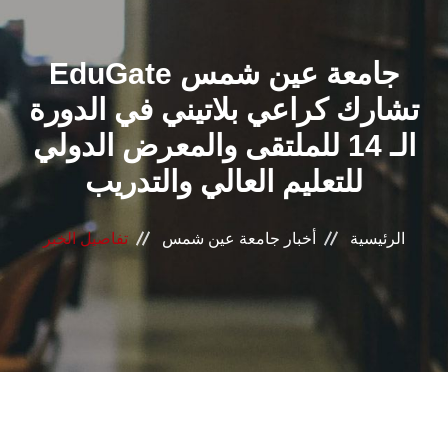
القطاعـات
EduGate جامعة عين شمس
الشئون الأكاديمية
تشارك كراعي بلاتيني في الدورة
البحث العلمي
الـ 14 للملتقى والمعرض الدولي
للتعليم العالي والتدريب
الرعاية الصحية
المراكز والوحدات
الرئيسية
أخبار جامعة عين شمس
تفاصيل الخبر
الأنظمة الذكية
الإعلام
تواصل معنا