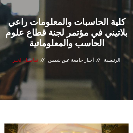
القطاعـات
كلية الحاسبات والمعلومات راعي
الشئون الأكاديمية
بلاتيني في مؤتمر لجنة قطاع علوم
البحث العلمي
الحاسب والمعلوماتية
الرعاية الصحية
الرئيسية
أخبار جامعة عين شمس
تفاصيل الخبر
المراكز والوحدات
الأنظمة الذكية
الإعلام
تواصل معنا