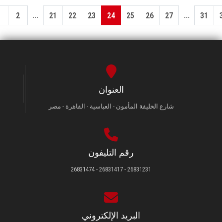
...
...
1
2
21
22
23
24
25
26
27
31
العنوان
شارع الخليفة المأمون - العباسية - القاهرة - مصر
رقم التليفون
26831231 - 26831417 - 26831474
البريد الإلكتروني