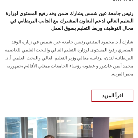
رئيس جامعة عين شمس يشارك ضمن وفد رفيع المستوى لوزارة
التعليم العالي لدعم التعاون المشترك مع الجانب البريطاني في
مجال التوظيف وربط التعليم بسوق العمل
شارك أ. د. محمود المتيني رئيس جامعة عين شمس في زيارة الوفد
المصري رفيع المستوى لوزارة التعليم العالي والبحث العلمي للعاصمة
البريطانية لندن، برئاسة معالي وزير التعليم العالي والبحث العلمي أ. د.
محمد أيمن عاشور و عضوية رؤﺳﺎء اﻟﺟﺎﻣﻌﺎت ﻣﻣﺛﻠﻲ اﻷﻗﺎﻟﯾم ﺑﺟﻣﮭورﯾﺔ
ﻣﺻر اﻟﻌرﺑﯾﺔ.
اقرأ المزيد