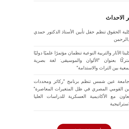
 الاحداث
لية الحقوق تنظم حفل تأبين الأستاذ الدكتور حمدي
الرحمن
ليتا الآثار والتربية النوعية تنظمان مؤتمرًا علميًا دوليًا
ركًا بعنوان "الألوان والموسيقى: لغة بصرية
عية بين التراث والاستدامة"
امعة عين شمس تنظم برنامج "ركائز ومحددات
من القومي المصري في ظل المتغيرات المعاصرة"
تعاون مع الأكاديمية العسكرية للدراسات العليا
استراتيجية