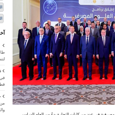
ال
ال
آخر
طال
لتن
ف
في 
قطا
ج
من 
وال
مصرفية في عدد من كليات التجارة بدءً من العام الدراسي