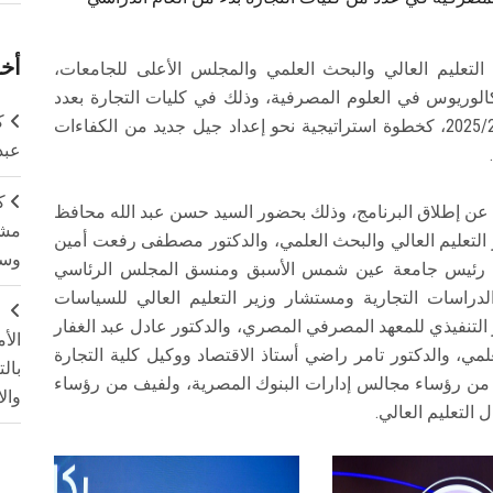
أخر
التعليم العالي والبحث العلمي والمجلس الأعلى للجامعات،
EBI) برنامج شهادة البكالوريوس في العلوم المصرفية، وذلك في كليات التجارة بعدد
ك
من الجامعات المصرية بدءً من العام الدراسي 2025/2026، كخطوة استراتيجية نحو إعداد جيل جديد من الكفاءات
عبد
ك
ن عن إطلاق البرنامج، وذلك بحضور السيد حسن عبد الله محافظ
مشت
 التعليم العالي والبحث العلمي، والدكتور مصطفى رفعت أمين
وسم
ى رئيس جامعة عين شمس الأسبق ومنسق المجلس الرئاسي
لدراسات التجارية ومستشار وزير التعليم العالي للسياسات
ج
ير التنفيذي للمعهد المصرفي المصري، والدكتور عادل عبد الغفار
الأ
مي، والدكتور تامر راضي أستاذ الاقتصاد ووكيل كلية التجارة
بال
 من رؤساء مجالس إدارات البنوك المصرية، ولفيف من رؤساء
وال
التعليم العالي.