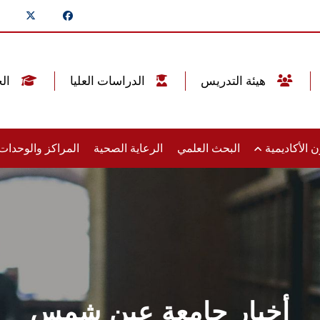
هيئة التدريس
الدراسات العليا
الخريجين
 الأكاديمية
البحث العلمي
الرعاية الصحية
المراكز والوحدا
أخبار جامعة عين شمس