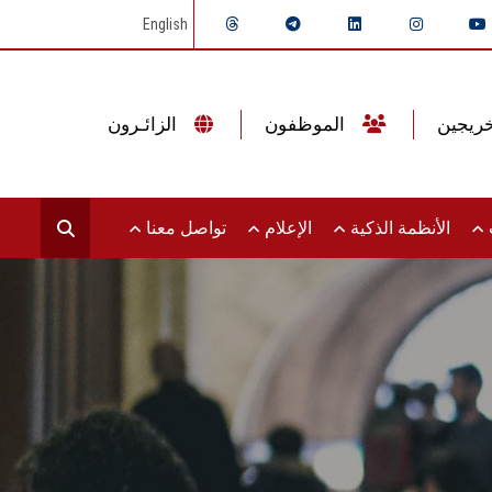
English
الموظفون
الزائـرون
ت
الأنظمة الذكية
الإعلام
تواصل معنا