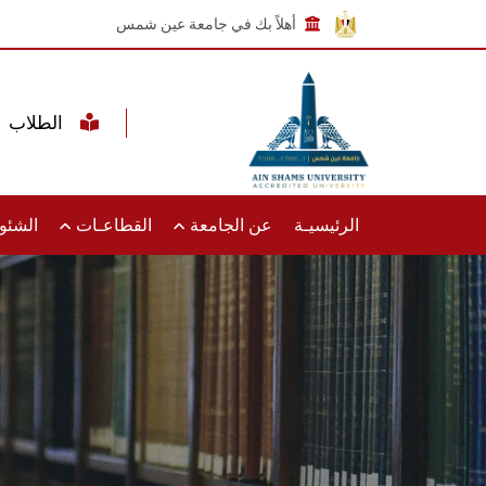
أهلاً بك في جامعة عين شمس
الطلاب
الرئيسيـة
عن الجامعة
القطاعـات
الشئون