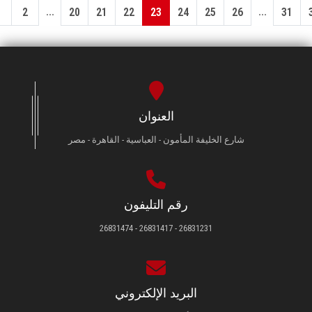
...
...
1
2
20
21
22
23
24
25
26
31
العنوان
شارع الخليفة المأمون - العباسية - القاهرة - مصر
رقم التليفون
26831231 - 26831417 - 26831474
البريد الإلكتروني