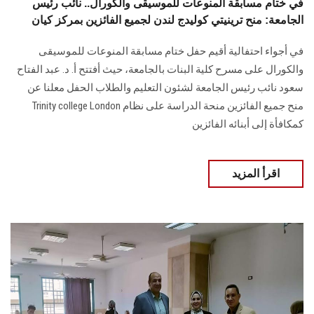
في ختام مسابقة المنوعات للموسيقى والكورال.. نائب رئيس
الجامعة: منح ترينيتي كوليدج لندن لجميع الفائزين بمركز كيان
في أجواء احتفالية أقيم حفل ختام مسابقة المنوعات للموسيقى
والكورال على مسرح كلية البنات بالجامعة، حيث أفتتح أ. د. عبد الفتاح
سعود نائب رئيس الجامعة لشئون التعليم والطلاب الحفل معلنا عن
منح جميع الفائزين منحة الدراسة على نظام Trinity college London
كمكافأة إلى أبنائه الفائزين
اقرأ المزيد