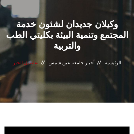
القطاعـات
وكيلان جديدان لشئون خدمة
الشئون الأكاديمية
المجتمع وتنمية البيئة بكليتي الطب
البحث العلمي
والتربية
الرعاية الصحية
الرئيسية
أخبار جامعة عين شمس
تفاصيل الخبر
المراكز والوحدات
الأنظمة الذكية
الإعلام
تواصل معنا