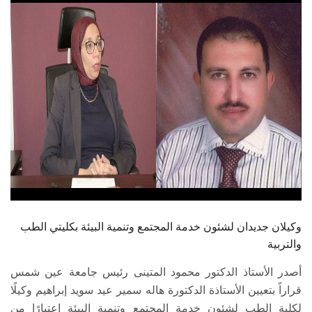
الطلاب
هيئة التدريس
الدراسات العليا
الخريجين
الموظفون
الزائـرون
وكيلان جديدان لشئون خدمة المجتمع وتنمية البيئة بكليتي الطب
سجل الان
والتربية
أصدر الأستاذ الدكتور محمود المتينى رئيس جامعة عين شمس
قراراً بتعيين الأستاذة الدكتورة هاله سمير عيد سويد إبراهيم وكيلًا
لكلية الطب لشئون خدمة المجتمع وتنمية البيئة اعتبارًا من