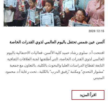
الطلاب
هيئة التدريس
الدراسات العليا
2020-12-15
الخريجين
ألسن عين شمس تحتفل باليوم العالمي لذوي القدرات الخاصة
افتتحت أ.د. سلوى رشاد عميد كلية الألسن، فعاليات الاحتفالية باليوم
الموظفون
العالمي لذوي القدرات الخاصة، التي أطلقتها لجنة العلاقات الثقافية
التابعة لقطاع الدراسات العليا والبحوث بالكلية، بالتعاون مع جمعية
الزائـرون
"مشوار التحدي" ومكتبة "رفيق الدرب" بالكلية ، تحت رعاية أ.د. محمود
المتيني
سجل الان
اقرأ المزيد