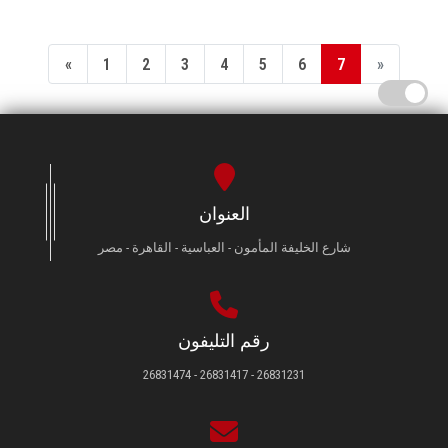
«
1
2
3
4
5
6
7
»
العنوان
شارع الخليفة المأمون - العباسية - القاهرة - مصر
رقم التليفون
26831231 - 26831417 - 26831474