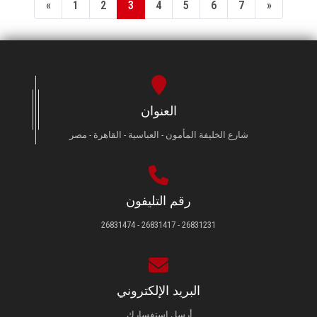
«
1
2
3
4
5
6
7
»
العنوان
شارع الخليفة المأمون - العباسية - القاهرة - مصر
رقم التليفون
26831231 - 26831417 - 26831474
البريد الإلكتروني
أرسل استفسارك.