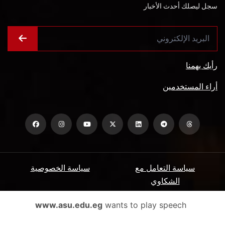
سجل ليصلك أحدث الأخبار
رأيك يهمنا
أراء المستخدمين
سياسة التعامل مع
سياسة الخصوصية
الشكاوي
ميثاق المتعاملين
الأسئلة الشائعة
www.asu.edu.eg
wants to play speech
شروط الاستخدام