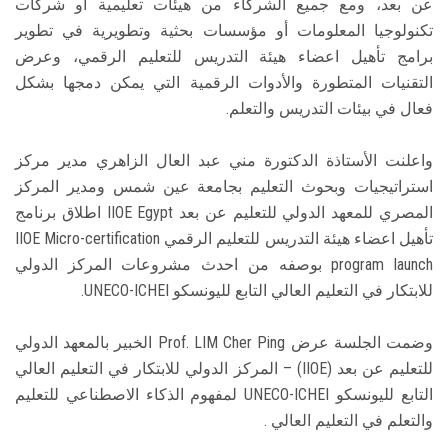
عن بعد، ومع جميع الشركاء من هيئات تعليمية أو شركات
تكنولوجيا المعلومات أو مؤسسات بحثية وتطويرية في تطوير
برامج تأهيل اعضاء هيئة التدريس للتعليم الرقمي، وعرض
التقنيات المتطورة والأدوات الرقمية التي يمكن دمجها بشكل
فعال في بيئات التدريس والتعلم.
واعلنت الأستاذة الدكتورة مني عبد العال الزاهري مدير مركز
استراتيجيات وبحوث التعليم بجامعة عين شمس ومدير المركز
المصري للمعهد الدولي للتعليم عن بعد IIOE Egypt اطلاق برنامج
تأهيل اعضاء هيئة التدريس للتعليم الرقمي IIOE Micro-certification
program launch بوصفه من احدث مشروعات المركز الدولي
للابتكار في التعليم العالي التابع لليونسكو UNECO-ICHEI.
وضمت الجلسة عرض Prof. LIM Cher Ping الخبير بالمعهد الدولي
للتعليم عن بعد (IIOE) – المركز الدولي للابتكار في التعليم العالي
التابع لليونسكو UNECO-ICHEI لمفهوم الذكاء الاصطناعي للتعليم
والتعلم في التعليم العالي .