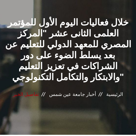
القطاعـات
خلال فعاليات اليوم الأول للمؤتمر
الشئون الأكاديمية
العلمى الثانى عشر "المركز
البحث العلمي
المصري للمعهد الدولي للتعليم عن
بعد يسلط الضوء على دور
الرعاية الصحية
الشراكات في تعزيز التعليم
المراكز والوحدات
والابتكار والتكامل التكنولوجي"
الأنظمة الذكية
الرئيسية
أخبار جامعة عين شمس
تفاصيل الخبر
الإعلام
تواصل معنا