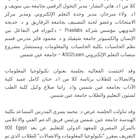
كلا من ا.د. هاني النشار- مدير التحول الرقمي بجامعة بني سويف و
ا.د. ولاء سرحان مدير وحدة التعلم الإلكتروني ومدير مركز
الامتحانات وعضو لجنة التصنيف بجامعة الزقازيق و د. خديجة
البدويهي مؤسس شركة Praxilabs – دكتوراه في التفاعل بين
الإنسان والكمبيوتر جامعة شيفيلد و د. محمود فايز مدرس قسم
نظم الحاسبات بكلية الحاسبات والمعلومات ومستشار مشروع
منصات التعلم الإلكتروني ASU2Learn – جامعة عين شمس .
وقد اختتمت الفعالية بجلسة بعنوان تكنولوجيا المعلومات
والاتصالات للطلاب برئاسة كلا من ا.د. حنان كامل عميد كلية
الآداب بجامعة عين شمس وا.د. رانيا صلاح وكيل كلية الطب
لشئون التعليم والطلاب جامعة عين شمس
وقد تناولت الجلسة عرض د. محمد يسري المدرس المساعد بكلية
الهندسة جامعة عين شمس ورئيس فريق الدعم الفني والاعلامي
بالمركز المصري للمعهد الدولي للتعليم عن بعد IIOE Egypt
التعريف بمقرر "تكنولوجيا المعلومات والاتصالات" للطلاب الذي تم