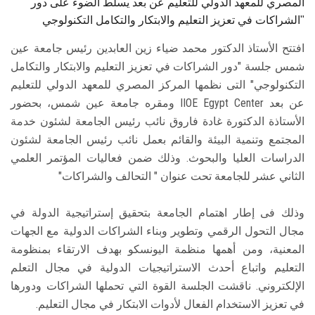
المصري للمعهد الدولي للتعليم عن بعد يسلط الضوء على دور
الشراكات في تعزيز التعليم والابتكار والتكامل التكنولوجي"
افتتح الأستاذ الدكتور محمد ضياء زين العابدين رئيس جامعة عين
شمس جلسة "دور الشراكات في تعزيز التعليم والابتكار والتكامل
التكنولوجي" التى نظمها المركز المصري للمعهد الدولي للتعليم
عن بعد IIOE Egypt Center ومقره جامعة عين شمس، بحضور
الأستاذة الدكتورة غادة فاروق نائب رئيس الجامعة لشئون خدمة
المجتمع وتنمية البيئة والقائم بعمل نائب رئيس الجامعة لشئون
الدراسات العليا والبحوث. وذلك ضمن فعاليات المؤتمر العلمي
الثاني عشر للجامعة تحت عنوان " التحالف والشراكات"
وذلك فى إطار اهتمام الجامعة بتحقيق إستراتيجية الدولة في
مجال التحول الرقمي وتطوير وبناء الشراكات الدولية مع الجهات
المعنية، ومن أهمها منظمة اليونسكو بهدف الارتقاء بمنظومة
التعليم واتباع أحدث الاستراتيجيات الدولية في مجال التعلم
الإلكتروني. ناقشت الجلسة القوة التي تحملها الشراكات ودورها
في تعزيز الاستخدام الفعال لأدوات الابتكار في مجال التعليم.