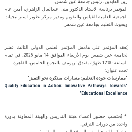
زين العابدين، رئيس جامعة عين شمس.
المؤتمر برئاسة الاستاذ الدكتور منى عبدالعال الزاهري، أمين عام
الجمعية العلمية للقياس والتقويم ومدير مركز تطوير استراتيجيات
وبحوث التعليم بجامعة عين شمس.
يُعقد المؤتمر على هامش المؤتمر العلمي الدولي الثالث عشر
لجامعة عين شمس يوم الأربعاء الموافق 14 مايو 2025، في تمام
الساعة 12:00 ظهرًا، بفندق تريومف بالتجمع الخامس، القاهرة.
تحت عنوان:
"ممارسات
جودة
التعليم:
مسارات
مبتكرة
نحو
التميز"
"Quality Education in Action: Innovative Pathways Towards
Educational Excellence"
* يُحتسب حضور أعضاء هيئة التدريس والهيئة المعاونة بدورة
واحدة من دورات الترقي.
ندعوكم للتسجيل عبر الموقع الرسمي للمؤتمر: