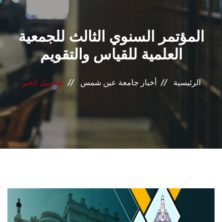
القطاعـات
المؤتمر السنوي الثالث للجمعية
الشئون الأكاديمية
العلمية للقياس والتقويم
البحث العلمي
الرئيسية
أخبار جامعة عين شمس
تفاصيل الخبر
الرعاية الصحية
المراكز والوحدات
الأنظمة الذكية
الإعلام
تواصل معنا