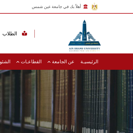
أهلاً بك في جامعة عين شمس
الطلاب
الرئيسيـة
عن الجامعة
القطاعـات
الشئون