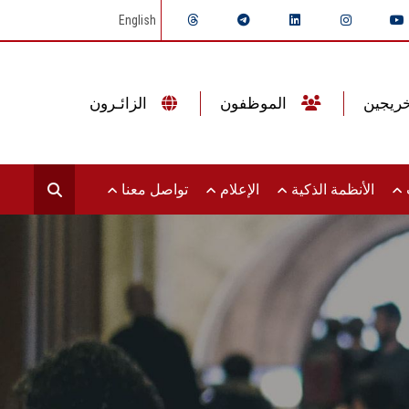
English
الموظفون
الزائـرون
ت
الأنظمة الذكية
الإعلام
تواصل معنا