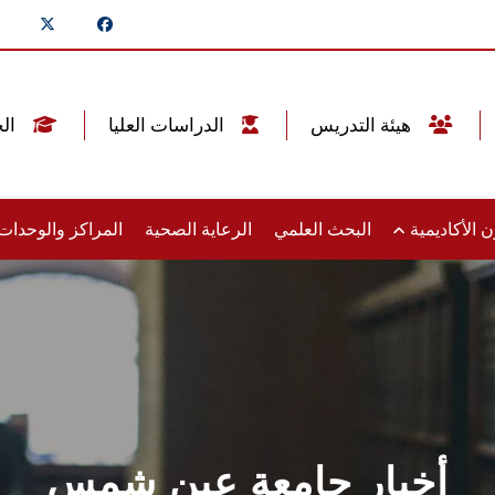
هيئة التدريس
الدراسات العليا
الخريجين
 الأكاديمية
البحث العلمي
الرعاية الصحية
المراكز والوحدا
أخبار جامعة عين شمس