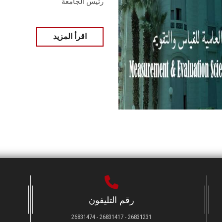
رئيس الجامعة
اقرأ المزيد
رقم التليفون
26831231 - 26831417 - 26831474