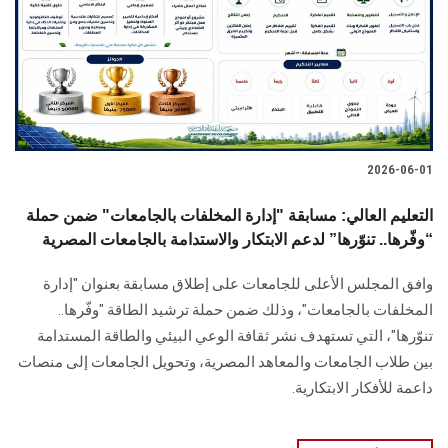
الطلاب
هيئة التدريس
الدراسات العليا
2026-06-01
الخريجين
التعليم العالي: مسابقة "إدارة المخلفات بالجامعات" ضمن حملة
الموظفون
“وفّرها.. تنوّرها” لدعم الابتكار والاستدامة بالجامعات المصرية
وافق المجلس الأعلى للجامعات على إطلاق مسابقة بعنوان "إدارة
الزائـرون
المخلفات بالجامعات"، وذلك ضمن حملة ترشيد الطاقة "وفّرها..
تنوّرها"، التي تستهدف نشر ثقافة الوعي البيئي والطاقة المستدامة
سجل الان
بين طلاب الجامعات والمعاهد المصرية، وتحويل الجامعات إلى منصات
داعمة للأفكار الابتكارية.