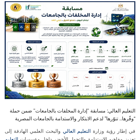
الطلاب
هيئة التدريس
الدراسات العليا
الخريجين
الموظفون
الزائـرون
سجل الان
التعليم العالي: مسابقة "إدارة المخلفات بالجامعات" ضمن حملة
“وفّرها.. تنوّرها” لدعم الابتكار والاستدامة بالجامعات المصرية
في إطار رؤية وزارة
التعليم العالي
والبحث العلمي الهادفة إلى
تعزيز مفاهيم الاستدامة والتحول الأخضر داخل مؤسسات
التعليم