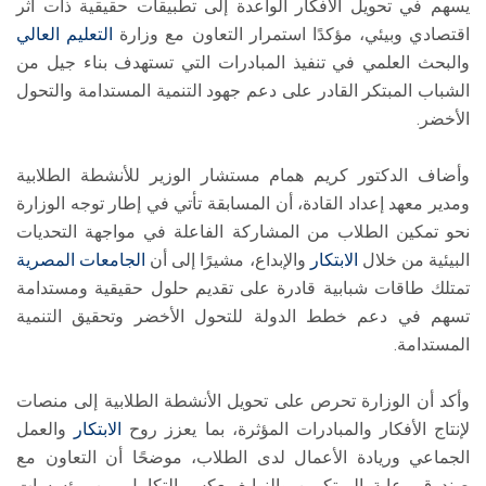
يسهم في تحويل الأفكار الواعدة إلى تطبيقات حقيقية ذات أثر
اقتصادي وبيئي، مؤكدًا استمرار التعاون مع وزارة
التعليم العالي
والبحث العلمي في تنفيذ المبادرات التي تستهدف بناء جيل من
الشباب المبتكر القادر على دعم جهود التنمية المستدامة والتحول
الأخضر.
وأضاف الدكتور كريم همام مستشار الوزير للأنشطة الطلابية
ومدير معهد إعداد القادة، أن المسابقة تأتي في إطار توجه الوزارة
نحو تمكين الطلاب من المشاركة الفاعلة في مواجهة التحديات
البيئية من خلال
الابتكار
والإبداع، مشيرًا إلى أن
الجامعات المصرية
تمتلك طاقات شبابية قادرة على تقديم حلول حقيقية ومستدامة
تسهم في دعم خطط الدولة للتحول الأخضر وتحقيق التنمية
المستدامة.
وأكد أن الوزارة تحرص على تحويل الأنشطة الطلابية إلى منصات
لإنتاج الأفكار والمبادرات المؤثرة، بما يعزز روح
الابتكار
والعمل
الجماعي وريادة الأعمال لدى الطلاب، موضحًا أن التعاون مع
صندوق رعاية المبتكرين والنوابغ يعكس التكامل بين مؤسسات