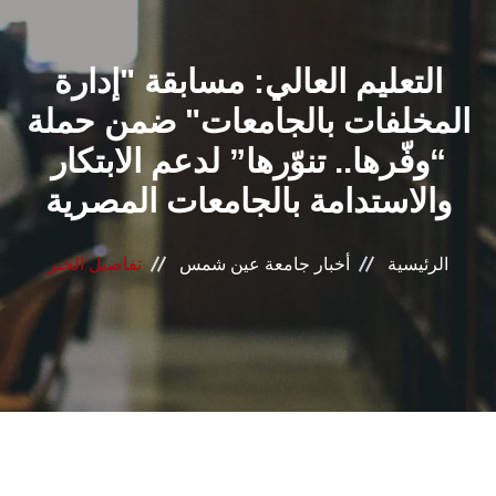
القطاعـات
التعليم العالي: مسابقة "إدارة
الشئون الأكاديمية
المخلفات بالجامعات" ضمن حملة
البحث العلمي
“وفّرها.. تنوّرها” لدعم الابتكار
والاستدامة بالجامعات المصرية
الرعاية الصحية
المراكز والوحدات
الرئيسية
أخبار جامعة عين شمس
تفاصيل الخبر
الأنظمة الذكية
الإعلام
تواصل معنا