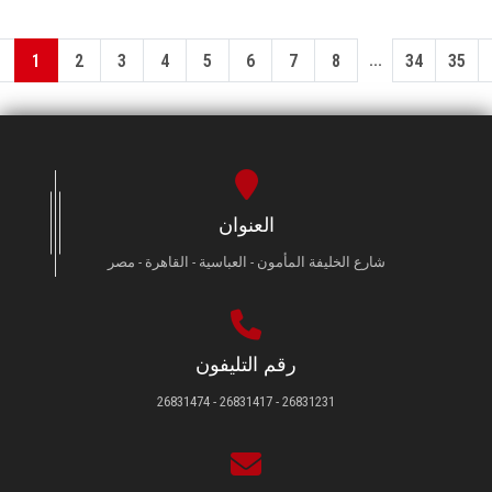
...
1
2
3
4
5
6
7
8
34
35
العنوان
شارع الخليفة المأمون - العباسية - القاهرة - مصر
رقم التليفون
26831231 - 26831417 - 26831474