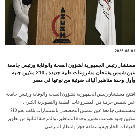
الطلاب
هيئة التدريس
الدراسات العليا
2026-08-01
الخريجين
مستشار رئيس الجمهورية لشؤون الصحة والوقاية ورئيس جامعة
الموظفون
عين شمس يفتتحان مشروعات طبية جديدة بـ210 ملايين جنيه
وأول وحدة مناظير ألياف ضوئية من نوعها في مصر
الزائـرون
افتتح مستشار رئيس الجمهورية لشؤون الصحة والوقاية ورئيس جامعة
عين شمس حزمة من المشروعات الطبية والتطويرية الكبرى
سجل الان
بمستشفى جامعة عين شمس التخصصي باستثمارات بلغت نحو 210
ملايين جنيه تضمنت تطوير وحدة المناظير، والمرحلة الثانية من تطوير
العيادات الخارجية ومنطقة حجز وانتظار المرضى