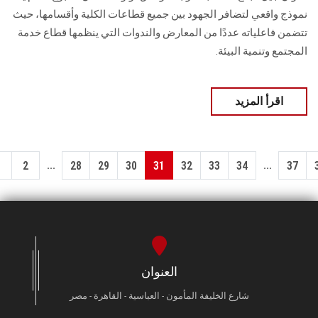
نموذج واقعي لتضافر الجهود بين جميع قطاعات الكلية وأقسامها، حيث
تتضمن فاعلياته عددًا من المعارض والندوات التي ينظمها قطاع خدمة
المجتمع وتنمية البيئة.
اقرأ المزيد
...
...
1
2
28
29
30
31
32
33
34
37
العنوان
شارع الخليفة المأمون - العباسية - القاهرة - مصر