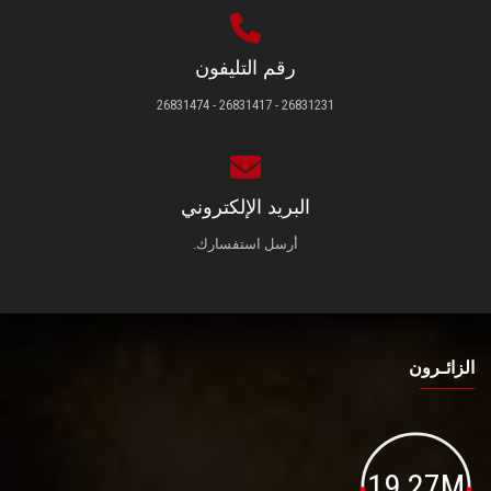
رقم التليفون
26831231 - 26831417 - 26831474
البريد الإلكتروني
أرسل استفسارك.
الزائـرون
19.27M