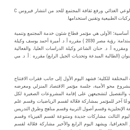
تقديم الاستشارات العلمية من خلال القوافل نشر الوعي الغذائي ورفع ثقافة المجتمع للحد من انتشار فيروس C
كبات الطبيعية وتقنين استخدامها.
ت أساسية؛ الأولى هي مؤتمر قطاع شئون خدمة المجتمع وتنمية
البيئة الدولي السابع بعنوان (المرأة والإبداع تنمية مستدامة: رؤية مصر 2030 ) مقرره أ. د. أميرة أحمد يوسف وكيلة
 ومقرره أ. د. حنان الشاعر وكيلة الدراسات العليا، والفعالية
وان (الطالبة المبدعة وتحديات الجيل الرابع) مقرره : أ. د. مي
ختلفة للكلية؛ فشهد اليوم الأول إلى جانب فقرات الافتتاح
 مشروع محو الأمية، جلسة مؤتمر الاقتصاد المنزلي ومعرضه
ت والتفصيل لتشجيعهن على إقامة المشروعات الصغيرة لكل
وعًا آخر للمؤتمر بمشاركة فعّالة لقسم الرياضيات وقسم علم
غة الإنجليزية وقسم أصول التربية وقسم مناهج وطرق التدريس
اليوم الثالث مشاركات جديدة ومتنوعة لقسم الفيزياء وقسم
لجغرافيا، ويشهد اليوم الرابع والأخير مشاركة فعّالة لقسم