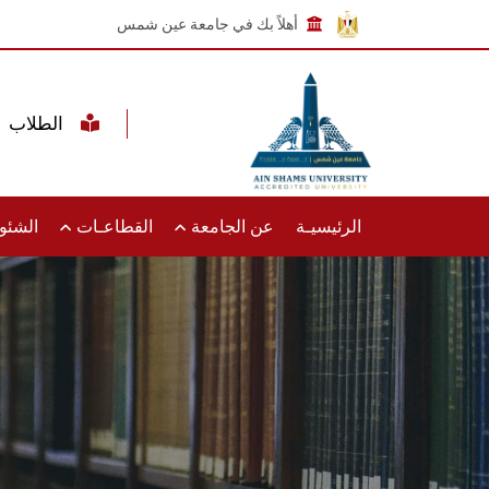
أهلاً بك في جامعة عين شمس
الطلاب
الرئيسيـة
عن الجامعة
القطاعـات
الشئون