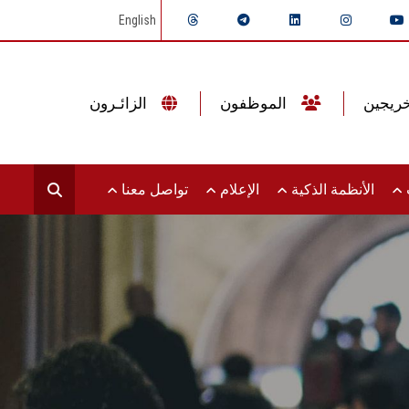
English
الموظفون
الزائـرون
ت
الأنظمة الذكية
الإعلام
تواصل معنا