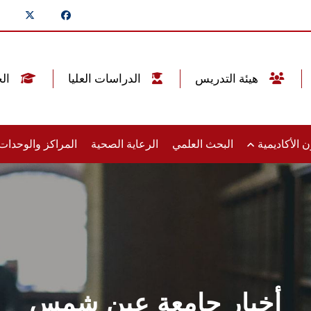
هيئة التدريس
الدراسات العليا
الخريجين
 الأكاديمية
البحث العلمي
الرعاية الصحية
المراكز والوحدا
أخبار جامعة عين شمس