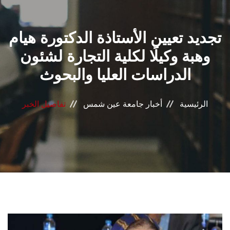
القطاعـات
تجديد تعيين الأستاذة الدكتورة هيام
الشئون الأكاديمية
وهبة وكيلًا لكلية التجارة لشئون
البحث العلمي
الدراسات العليا والبحوث
الرعاية الصحية
الرئيسية
أخبار جامعة عين شمس
تفاصيل الخبر
المراكز والوحدات
الأنظمة الذكية
الإعلام
تواصل معنا