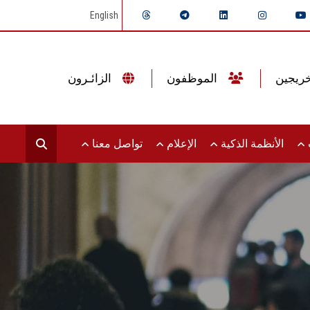
English
الموظفون
الزائـرون
ت
الأنظمة الذكية
الإعلام
تواصل معنا