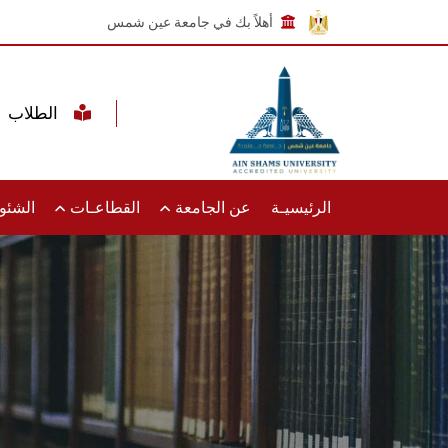
أهلاً بك في جامعة عين شمس
الطلاب
الرئيسيـة
عن الجامعة
القطاعـات
الشئون