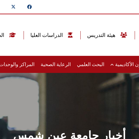
هيئة التدريس
الدراسات العليا
الخريجين
 الأكاديمية
البحث العلمي
الرعاية الصحية
المراكز والوحدا
أخبار جامعة عين شمس