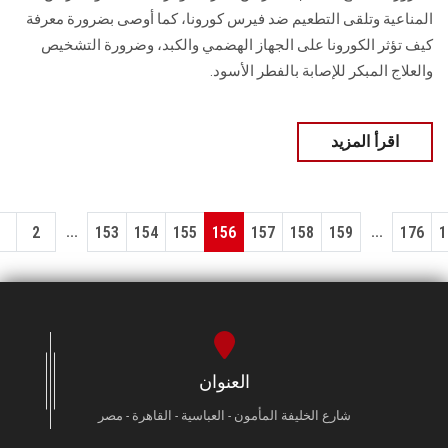
المناعية وتلقى التطعيم ضد فيرس كورونا، كما أوصى بضرورة معرفة
كيف تؤثر الكورونا على الجهاز الهضمي والكبد، وضرورة التشخيص
والعلاج المبكر للإصابة بالفطر الأسود.
اقرأ المزيد
...
...
1
2
153
154
155
156
157
158
159
176
1
العنوان
شارع الخليفة المأمون - العباسية - القاهرة - مصر