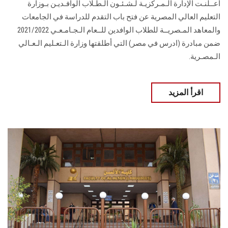
أعــلنـت الإدارة الـمـركزيـة لـشـئـون الـطـلاب الوافـديـن بـوزارة
التعليم العالي المصرية عن فتح باب التقدم للدراسة في الجامعات
والمعاهد المـصريــة للطلاب الوافدين للــعام الـجـامـعـي 2021/2022
ضمن مبادرة (ادرس في مصر) التي أطلقتها وزارة الـتعـليم الـعـالي
الـمصـرية.
اقرأ المزيد