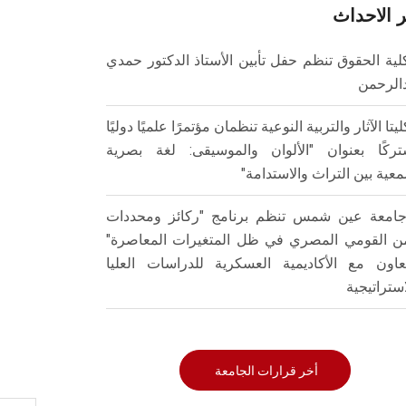
 الاحداث
لية الحقوق تنظم حفل تأبين الأستاذ الدكتور حمدي
الرحمن
ليتا الآثار والتربية النوعية تنظمان مؤتمرًا علميًا دوليًا
ركًا بعنوان "الألوان والموسيقى: لغة بصرية
عية بين التراث والاستدامة"
امعة عين شمس تنظم برنامج "ركائز ومحددات
من القومي المصري في ظل المتغيرات المعاصرة"
تعاون مع الأكاديمية العسكرية للدراسات العليا
استراتيجية
أخر قرارات الجامعة