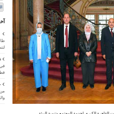
ال
آخر
طال
لتن
ف
في 
قطا
ج
من 
وال
القاهرة الكبرى لخدمة المجتمع وتنمية البيئة