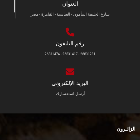
العنوان
شارع الخليفة المأمون - العباسية - القاهرة - مصر
رقم التليفون
26831231 - 26831417 - 26831474
البريد الإلكتروني
أرسل استفسارك.
الزائـرون