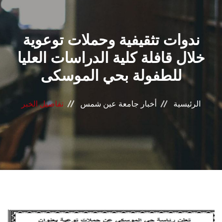
القطاعـات
ندوات تثقيفية وحملات توعوية
الشئون الأكاديمية
خلال قافلة كلية الدراسات العليا
البحث العلمي
للطفولة بحي الموسكى
الرعاية الصحية
الرئيسية
أخبار جامعة عين شمس
تفاصيل الخبر
المراكز والوحدات
الأنظمة الذكية
الإعلام
تواصل معنا