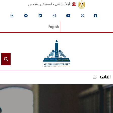
أهلاً بك في جامعة عين شمس
English
القائمة
الرئيسيـة
عن الجامعة