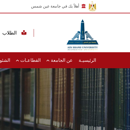
أهلاً بك في جامعة عين شمس
الطلاب
الرئيسيـة
عن الجامعة
القطاعـات
الشئون