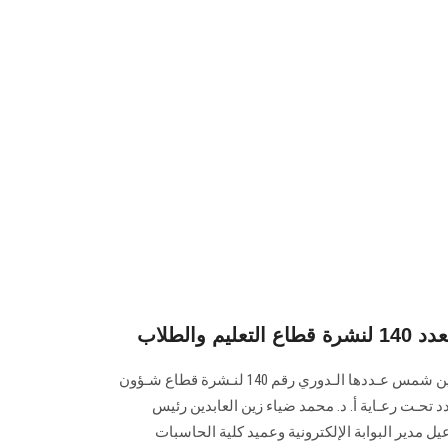
 والطلاب
تصدر البـوابة الإلكـترونية لجامعة عين شمس عـددها الـدوري رقم 140 لنـشرة قطاع شـؤون
تي إصدار العـدد تحـت رعـاية أ. د. محمد ضياء زين العابدين رئيس
ل مدير البوابة الإلكترونية وعميد كلية الحاسبات