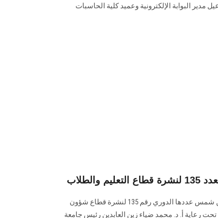
ل مدير البوابة الإلكترونية وعميد كلية الحاسبات
 والطلاب
تصدر البوابة الإلكترونية لجامعة عين شمس عددها الدوري رقم 135 لنشرة قطاع شؤون
ي إصدار العدد تحت رعاية أ. د. محمد ضياء زين العابدين رئيس جامعة