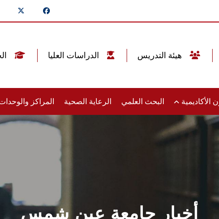
هيئة التدريس
الدراسات العليا
الخريجين
 الأكاديمية
البحث العلمي
الرعاية الصحية
المراكز والوحدا
أخبار جامعة عين شمس