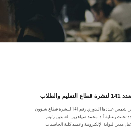
 والطلاب
تصدر البـوابة الإلكـترونية لجامعة عين شمس عـددها الـدوري رقم 141 لنـشرة قطاع شـؤون
تي إصدار العـدد تحـت رعـاية أ. د. محمد ضياء زين العابدين رئيس
ل مدير البوابة الإلكترونية وعميد كلية الحاسبات