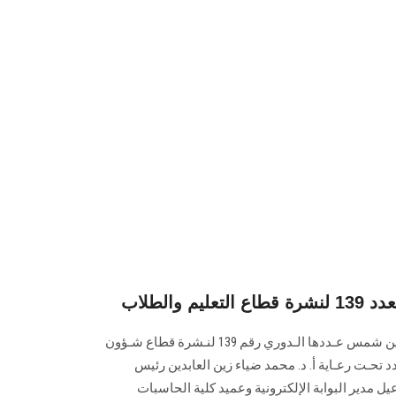
 والطلاب
تصدر البـوابة الإلكـترونية لجامعة عين شمس عـددها الـدوري رقم 139 لنـشرة قطاع شـؤون
تي إصدار العـدد تحـت رعـاية أ. د. محمد ضياء زين العابدين رئيس
ل مدير البوابة الإلكترونية وعميد كلية الحاسبات