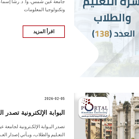
جامعة عين شمس، وأ. د. ‏رشا إسماعي
وتكنولوجيا المعلومات
اقرأ المزيد
2026-02-05
البوابة الإلكترونية تصدر العدد 136 لنشرة قطاع التعليم
التعـليم ‏والطلاب‎، ويـأ