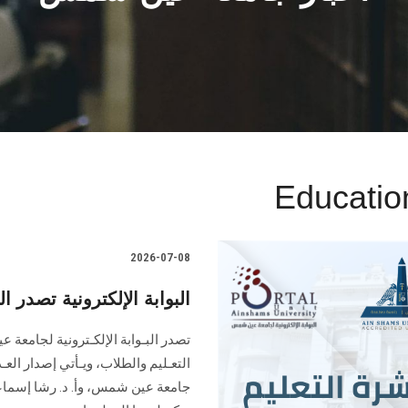
Educatio
2026-07-08
البوابة الإلكترونية تصدر العدد 141 لنشرة قطاع التعليم
التعـليم ‏والطلاب‎، ويـأ
جامعة عين شمس، وأ. د. ‏رشا إسماعي