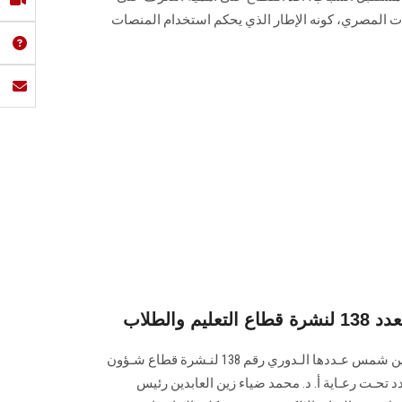
ات المصري، كونه الإطار الذي يحكم استخدام المنصات
 والطلاب
تصدر البـوابة الإلكـترونية لجامعة عين شمس عـددها الـدوري رقم 138 لنـشرة قطاع شـؤون
تي إصدار العـدد تحـت رعـاية أ. د. محمد ضياء زين العابدين رئيس