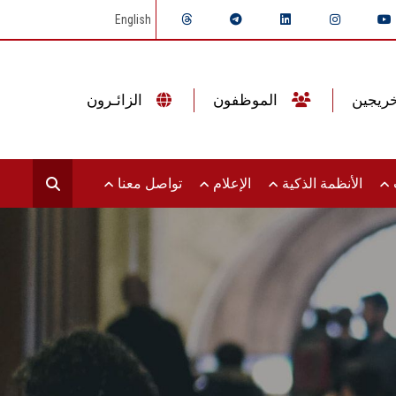
English
الموظفون
الزائـرون
ت
الأنظمة الذكية
الإعلام
تواصل معنا