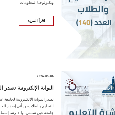
وتكنولوجيا المعلومات
اقرأ المزيد
2026-05-06
البوابة الإلكترونية تصدر العدد 139 لنشرة قطاع التعليم
التعـليم ‏والطلاب‎، ويـأ
جامعة عين شمس، وأ. د. ‏رشا إسماعي