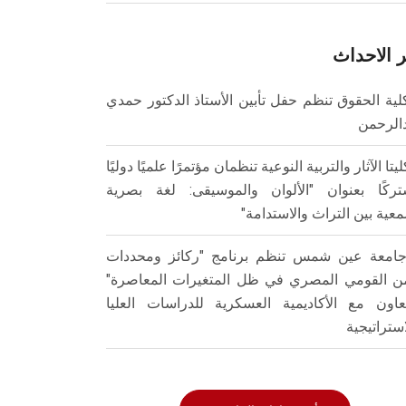
 الاحداث
لية الحقوق تنظم حفل تأبين الأستاذ الدكتور حمدي
الرحمن
ليتا الآثار والتربية النوعية تنظمان مؤتمرًا علميًا دوليًا
ركًا بعنوان "الألوان والموسيقى: لغة بصرية
عية بين التراث والاستدامة"
امعة عين شمس تنظم برنامج "ركائز ومحددات
من القومي المصري في ظل المتغيرات المعاصرة"
تعاون مع الأكاديمية العسكرية للدراسات العليا
استراتيجية