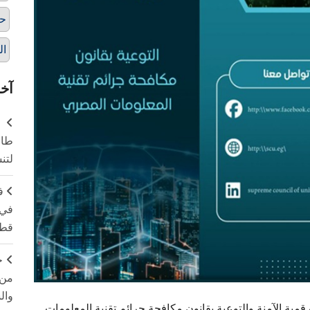
حم
ال
آخر
طال
لتن
ف
في 
قطا
ج
من 
وال
رقمية الآمنة والتوعية بقانون مكافحة جرائم تقنية المعلومات