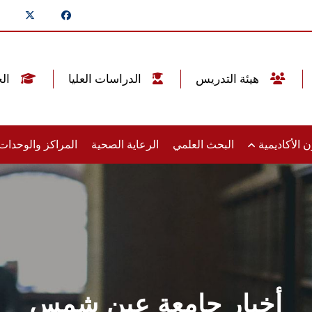
هيئة التدريس
الدراسات العليا
الخريجين
 الأكاديمية
البحث العلمي
الرعاية الصحية
المراكز والوحدا
أخبار جامعة عين شمس