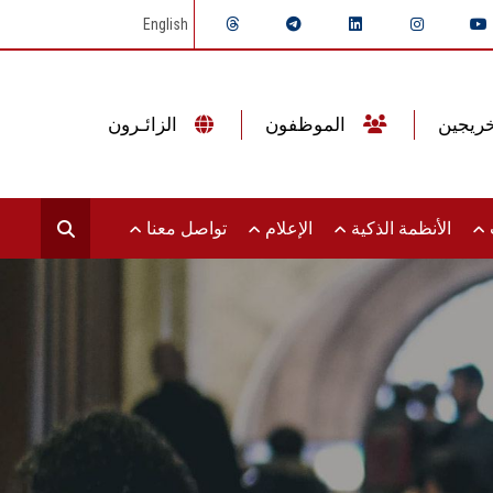
English
الموظفون
الزائـرون
ت
الأنظمة الذكية
الإعلام
تواصل معنا