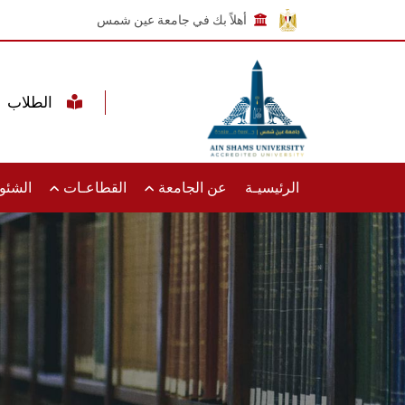
أهلاً بك في جامعة عين شمس
الطلاب
الرئيسيـة
عن الجامعة
القطاعـات
الشئون