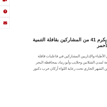
رئيس جامعة عين شمس يكرم 41 من المشاركين بقافلة التنمية
أحمر
ئيس جامعة عين شمس 41 من الأطباء والإداريين المشاركين في فاعليات قافلة
عة لمدن الشلاتين وحلايب وأبو رماد بمحافظة البحر
حمر، وذلك في الفترة من 8 : 11 من الشهر الجاري تحت رعاية اللواء أركان حرب دكتور