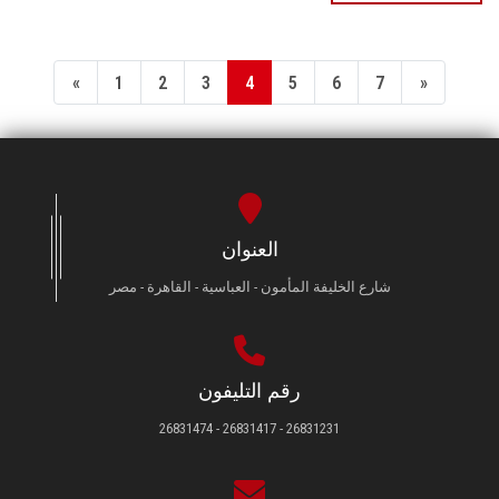
«
1
2
3
4
5
6
7
»
العنوان
شارع الخليفة المأمون - العباسية - القاهرة - مصر
رقم التليفون
26831231 - 26831417 - 26831474