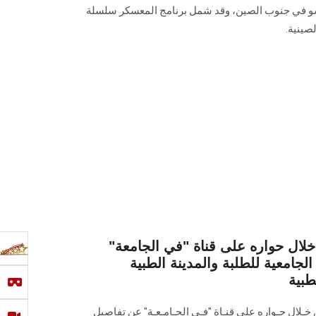
تشو في جنوب الصين، وقد شمل برنامج المعسكر سلسلة
صينية.
ل حواره على قناة "في الجامعة"
جامعية للطلبة والمدينة الطبية
طبية
ـلال حـواره على قنـاة "فـي الجـامـعـة" عن تفاصيل