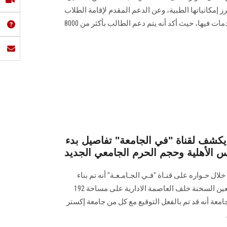
رز إمكانياتها الطبية، وعن الدعم المقدم لإقامة الطلاب
بالمدينة الجامعية وجهود تطوير الخدمات فيها، حيث أكد أنه يتم دعم الطالب بأكثر من 8000
شف لقناة "في الجامعة" تفاصيل بدء
الأهلية وحجم الحرم الجامعي الجديد
 حـواره على قنـاة "فـي الجـامـعـة" أنه تم بناء
جامعة عين شمس الأهلية بطريق العين السخنة خلف العاصمة الادارية على مساحة 192
رئيس الجامعة أنه قد تم بالفعل التوقيع مع كل من جامعة إكستر