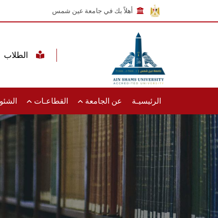
أهلاً بك في جامعة عين شمس
الطلاب
الرئيسيـة
عن الجامعة
القطاعـات
الشئون