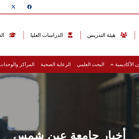
هيئة التدريس
الدراسات العليا
الخريجين
 الأكاديمية
البحث العلمي
الرعاية الصحية
المراكز والوحدا
أخبار جامعة عين شمس