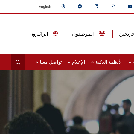
English
الموظفون
الزائـرون
ت
الأنظمة الذكية
الإعلام
تواصل معنا