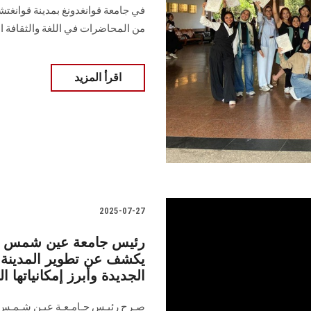
في جامعة قوانغدونغ بمدينة قوانغ
من المحاضرات في اللغة والثقافة ال
اقرأ المزيد
2025-07-27
رئيس جامعة عين شمس خلا
يكشف عن تطوير المدينة ال
الجديدة وأبرز إمكانياتها ال
صـرح رئيـس جـامـعـة عيـن شـمـس خ