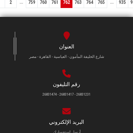
...
...
1
2
759
760
761
762
763
764
765
935
9
العنوان
شارع الخليفة المأمون - العباسية - القاهرة - مصر
رقم التليفون
26831231 - 26831417 - 26831474
البريد الإلكتروني
أرسل استفسارك.