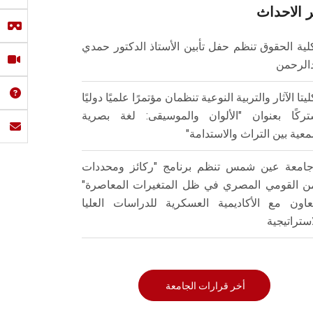
 الاحداث
لية الحقوق تنظم حفل تأبين الأستاذ الدكتور حمدي
الرحمن
ليتا الآثار والتربية النوعية تنظمان مؤتمرًا علميًا دوليًا
ركًا بعنوان "الألوان والموسيقى: لغة بصرية
عية بين التراث والاستدامة"
امعة عين شمس تنظم برنامج "ركائز ومحددات
من القومي المصري في ظل المتغيرات المعاصرة"
تعاون مع الأكاديمية العسكرية للدراسات العليا
استراتيجية
أخر قرارات الجامعة