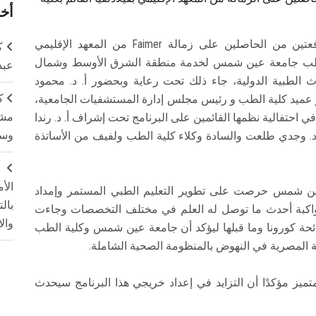
أخر
احتفلت كلية الطب جامعة عين شمس بتخريج دفعتين من الحاصلين على زمالة Faimer من المعهد الإقليمي
ك
لقائم بكلية الطب جامعة عين شمس لخدمة منطقة الشرق الأوسط وشمال
عبد
وث الطبية الدولية، جاء ذلك تحت رعاية وبحضور أ. د. محمود
ك
عميد كلية الطب و رئيس مجلس إدارة المستشفيات الجامعية،
مشت
ث تم الاحتفال بتخريج 78 من دفعتي 2019 و 2020 في احتفالية نظمها القائمين على البرنامج تحت إشراف أ. د. رندا
وسم
أ. د. وجدي طلعت والسادة وكلاء كلية الطب ولفيف من الأساتذة
ج
الأ
 عين شمس حرصت على تطوير التعليم الطبي المستمر وإمداد
بال
ومواكبة أحدث ما توصل له العلم في مختلف التخصصات وجاءت
وال
ائحة كورونا وما قبلها ليؤكد أن جامعة عين شمس وكلية الطب
ة المصرية في النهوض بالمنظومة الصحية الشاملة.
متميز مؤكدًا أن التزايد في إعداد خريجي هذا البرنامج سيحدث