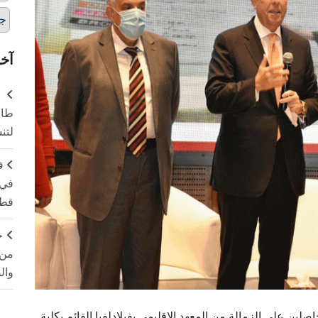
ج
آخر
طال
لتن
ف
في 
قطا
ج
من 
وال
 على الزمالة من المعهد الإقليمي بفيلادلفيا القائم بكلية