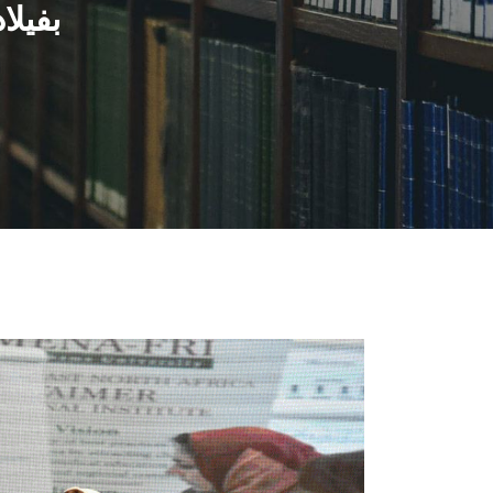
بفيلا