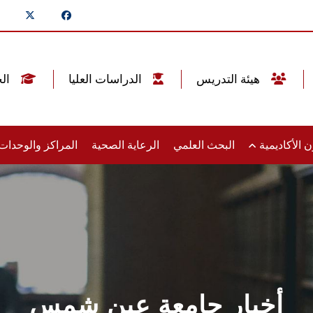
هيئة التدريس
الدراسات العليا
الخريجين
 الأكاديمية
البحث العلمي
الرعاية الصحية
المراكز والوحدا
أخبار جامعة عين شمس