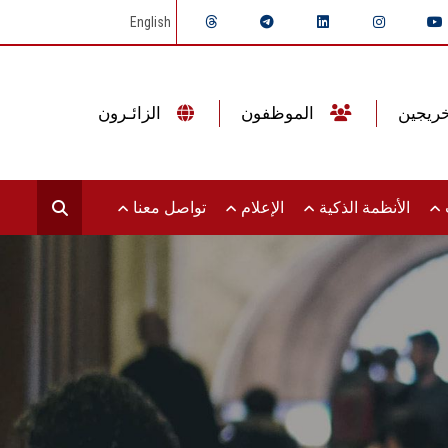
English
الموظفون
الزائـرون
ت
الأنظمة الذكية
الإعلام
تواصل معنا