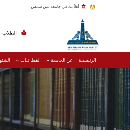
أهلاً بك في جامعة عين شمس
الطلاب
الرئيسيـة
عن الجامعة
القطاعـات
الشئون