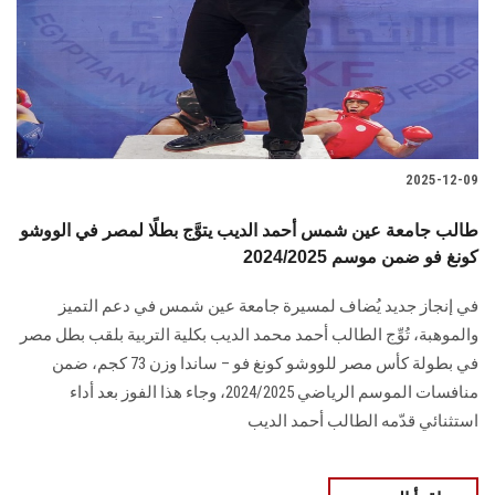
الطلاب
هيئة التدريس
الدراسات العليا
2025-12-09
الخريجين
طالب جامعة عين شمس أحمد الديب يتوَّج بطلًا لمصر في الووشو
الموظفون
كونغ فو ضمن موسم 2024/2025
في إنجاز جديد يُضاف لمسيرة جامعة عين شمس في دعم التميز
الزائـرون
والموهبة، تُوِّج الطالب أحمد محمد الديب بكلية التربية بلقب بطل مصر
في بطولة كأس مصر للووشو كونغ فو – ساندا وزن 73 كجم، ضمن
سجل الان
منافسات الموسم الرياضي 2024/2025، وجاء هذا الفوز بعد أداء
استثنائي قدّمه الطالب أحمد الديب