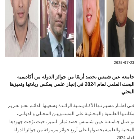
2025-07-23
جامعة عين شمس تحصد أربعًا من جوائز الدولة من أكاديمية
البحث العلمي لعام 2024 في إنجاز علمي يعكس ريادتها وتميزها
البحثي
فـي إطــار مسيـرتـها الأكـاديـمـية الرائـدة وسعيـها الدائـم نحـو تعـزيـز
مكانتـها العلـمية والبـحـثيـة على المستـوييـن المحـلي والدولـي،
تواصـل جـامـعـة عيـن شـمـس حصد ثمار التميز، حيث توّجت جهودها
البحثية والعلمية بحصولها على أربع جوائز مرموقة من جوائز الدولة
لعام 2024.