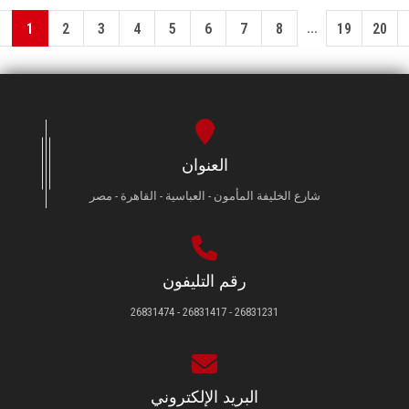
...
1
2
3
4
5
6
7
8
19
20
العنوان
شارع الخليفة المأمون - العباسية - القاهرة - مصر
رقم التليفون
26831231 - 26831417 - 26831474
البريد الإلكتروني