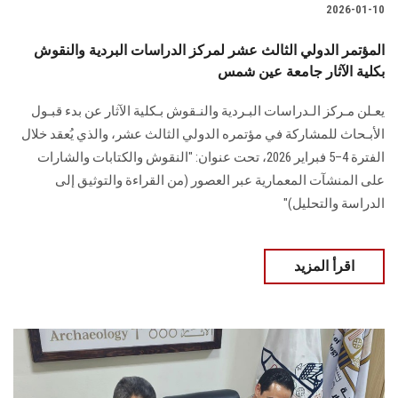
2026-01-10
المؤتمر الدولي الثالث عشر لمركز الدراسات البردية والنقوش
بكلية الآثار جامعة عين شمس
يعـلن مـركز الـدراسات البـردية والنـقوش بـكلية الآثار عن بدء قبـول
الأبـحاث للمشاركة في مؤتمره الدولي الثالث عشر، والذي يُعقد خلال
الفترة 4–5 فبراير 2026، تحت عنوان: "النقوش والكتابات والشارات
على المنشآت المعمارية عبر العصور (من القراءة والتوثيق إلى
الدراسة والتحليل)"
اقرأ المزيد