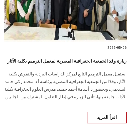
الطلاب
هيئة التدريس
الدراسات العليا
2026-05-06
الخريجين
زيارة وفد الجمعية الجغرافية المصرية لمعمل الترميم بكلية الآثار
الموظفون
استقبل معمل الترميم التابع لمركز الدراسات البردية والنقوش بكلية
الآثار، وفدًا من الجمعية الجغرافية المصرية برئاسة أ.د. محمد زكي حامد
الزائـرون
السديمي، وبحضور د. أسامة أحمد حميد، مدرس العلوم الجغرافية بكلية
الآداب جامعة بنها، تأتى الزيارة في إطار التعاون المشترك بين الجانبين.
سجل الان
اقرأ المزيد