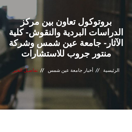
القطاعـات
بروتوكول تعاون بين مركز
الشئون الأكاديمية
الدراسات البردية والنقوش- كلية
البحث العلمي
الآثار- جامعة عين شمس وشركة
منتور جروب للاستشارات
الرعاية الصحية
المراكز والوحدات
الرئيسية
أخبار جامعة عين شمس
تفاصيل الخبر
الأنظمة الذكية
الإعلام
تواصل معنا