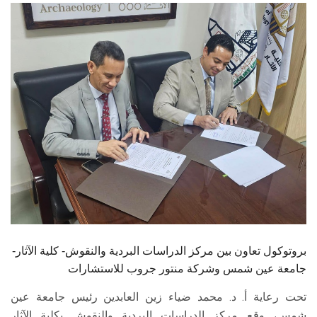
الطلاب
هيئة التدريس
الدراسات العليا
الخريجين
الموظفون
الزائـرون
سجل الان
بروتوكول تعاون بين مركز الدراسات البردية والنقوش- كلية الآثار-
جامعة عين شمس وشركة منتور جروب للاستشارات
تحت رعاية أ. د. محمد ضياء زين العابدين رئيس جامعة عين
شمس، وقع مركز الدراسات البردية والنقوش بكلية الآثار