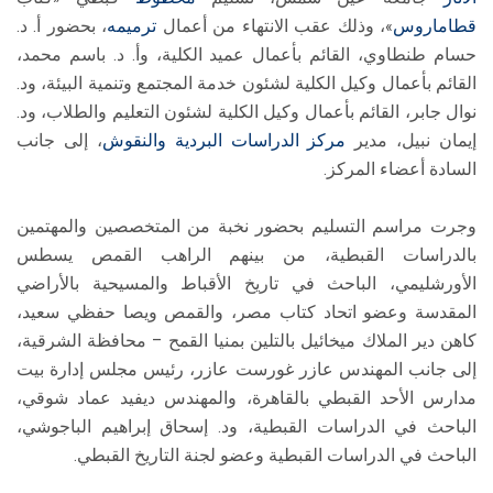
قطاماروس
»، وذلك عقب الانتهاء من أعمال
ترميمه
، بحضور أ. د.
حسام طنطاوي، القائم بأعمال عميد الكلية، وأ. د. باسم محمد،
القائم بأعمال وكيل الكلية لشئون خدمة المجتمع وتنمية البيئة، ود.
نوال جابر، القائم بأعمال وكيل الكلية لشئون التعليم والطلاب، ود.
إيمان نبيل، مدير
مركز الدراسات البردية والنقوش
، إلى جانب
السادة أعضاء المركز.
وجرت مراسم التسليم بحضور نخبة من المتخصصين والمهتمين
بالدراسات القبطية، من بينهم الراهب القمص يسطس
الأورشليمي، الباحث في تاريخ الأقباط والمسيحية بالأراضي
المقدسة وعضو اتحاد كتاب مصر، والقمص ويصا حفظي سعيد،
كاهن دير الملاك ميخائيل بالتلين بمنيا القمح – محافظة الشرقية،
إلى جانب المهندس عازر غورست عازر، رئيس مجلس إدارة بيت
مدارس الأحد القبطي بالقاهرة، والمهندس ديفيد عماد شوقي،
الباحث في الدراسات القبطية، ود. إسحاق إبراهيم الباجوشي،
الباحث في الدراسات القبطية وعضو لجنة التاريخ القبطي.