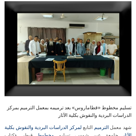
الطلاب
هيئة التدريس
الدراسات العليا
الخريجين
الموظفون
الزائـرون
سجل الان
تسليم مخطوط «قطاماروس» بعد ترميمه بمعمل الترميم بمركز
الدراسات البردية والنقوش بكلية الآثار
شهد معمل
الترميم
التابع
لمركز الدراسات البردية والنقوش
بكلية
الآثار
جامعة عين شمس، تسليم
مخطوط
قبطي «كتاب