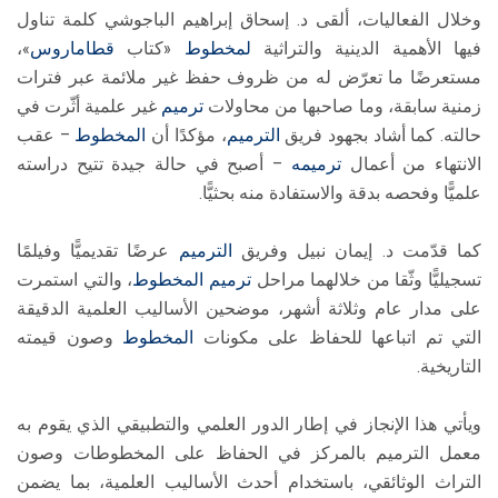
وخلال الفعاليات، ألقى د. إسحاق إبراهيم الباجوشي كلمة تناول
فيها الأهمية الدينية والتراثية
لمخطوط
«كتاب
قطاماروس
»،
مستعرضًا ما تعرّض له من ظروف حفظ غير ملائمة عبر فترات
زمنية سابقة، وما صاحبها من محاولات
ترميم
غير علمية أثّرت في
حالته. كما أشاد بجهود فريق
الترميم
، مؤكدًا أن
المخطوط
– عقب
الانتهاء من أعمال
ترميمه
– أصبح في حالة جيدة تتيح دراسته
علميًّا وفحصه بدقة والاستفادة منه بحثيًّا.
كما قدّمت د. إيمان نبيل وفريق
الترميم
عرضًا تقديميًّا وفيلمًا
تسجيليًّا وثّقا من خلالهما مراحل
ترميم
المخطوط
، والتي استمرت
على مدار عام وثلاثة أشهر، موضحين الأساليب العلمية الدقيقة
التي تم اتباعها للحفاظ على مكونات
المخطوط
وصون قيمته
التاريخية.
ويأتي هذا الإنجاز في إطار الدور العلمي والتطبيقي الذي يقوم به
معمل الترميم بالمركز في الحفاظ على المخطوطات وصون
التراث الوثائقي، باستخدام أحدث الأساليب العلمية، بما يضمن