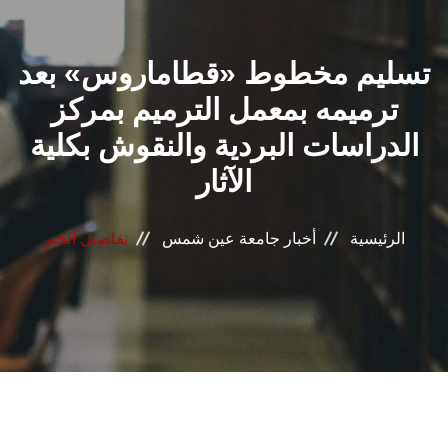
القطاعـات
تسليم مخطوط «قطاماروس» بعد
الشئون الأكاديمية
ترميمه بمعمل الترميم بمركز
البحث العلمي
الدراسات البردية والنقوش بكلية
الآثار
الرعاية الصحية
المراكز والوحدات
الرئيسية
أخبار جامعة عين شمس
تفاصيل الخبر
الأنظمة الذكية
الإعلام
تواصل معنا