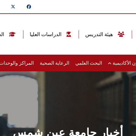
هيئة التدريس
الدراسات العليا
الخريجين
 الأكاديمية
البحث العلمي
الرعاية الصحية
المراكز والوحدا
أخبار جامعة عين شمس