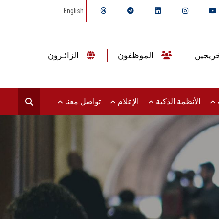
English
الموظفون
الزائـرون
ت
الأنظمة الذكية
الإعلام
تواصل معنا