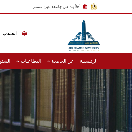
أهلاً بك في جامعة عين شمس
الطلاب
الرئيسيـة
عن الجامعة
القطاعـات
الشئون