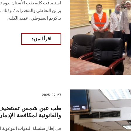
استضافت كلية طب الأسنان ندوة توع
براثن التعاطي والمخدرات"، وذلك ت
د. كريم البطوطي، عميد الكليه.
اقرأ المزيد
2025-02-27
طب عين شمس تستضيف ندوة
والقانونية لمكافحة الإدمان
في إطار سلسلة الندوات التوعوية ا