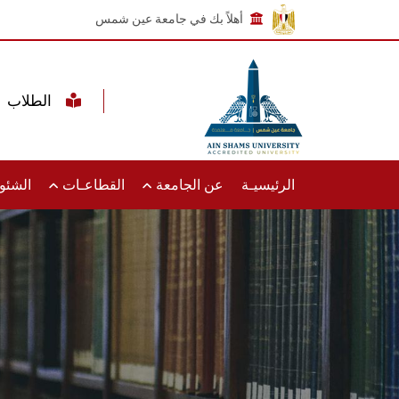
أهلاً بك في جامعة عين شمس
الطلاب
الرئيسيـة
عن الجامعة
القطاعـات
الشئون