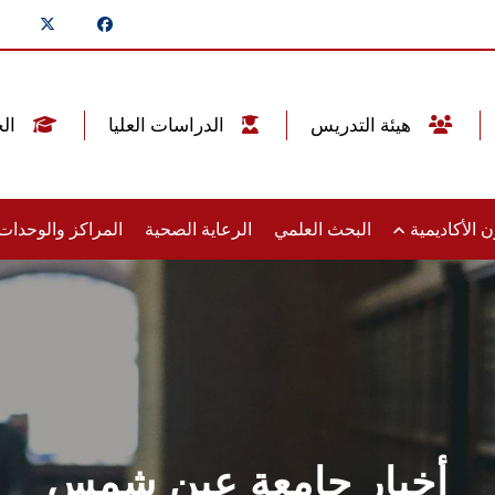
هيئة التدريس
الدراسات العليا
الخريجين
 الأكاديمية
البحث العلمي
الرعاية الصحية
المراكز والوحدا
أخبار جامعة عين شمس