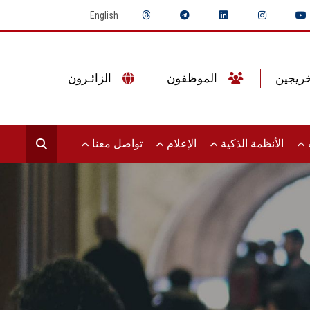
English
الموظفون
الزائـرون
ت
الأنظمة الذكية
الإعلام
تواصل معنا