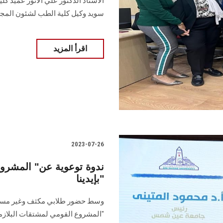
الأستاذ الدكتور علي الأنور عميد ك
سويد وكيل كلية الطب لشئون المجتم
اقرأ المزيد
2023-07-26
ندوة توعوية عن" المشروع 
بإيدينا"
وسط حضور طلابي مكثف وغير مسبوق 
"المشروع القومي لمشتقات البلازما