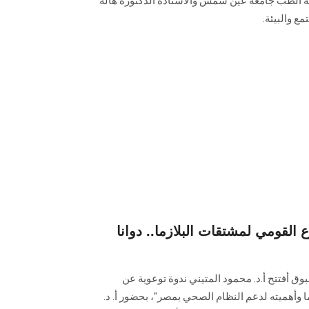
لية الطب جامعة عين شمس والأستاذة الدكتورة هالة
ع والبيئة.
القومي لمشتقات البلازما.. دوانا
أفتتح أ.د. محمود المتيني ندوة توعوية عن
 وأهميته لدعم النظام الصحي بمصر"، بحضور أ. د.