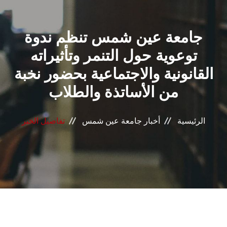
القطاعـات
جامعة عين شمس تنظم ندوة
الشئون الأكاديمية
توعوية حول التنمر وتأثيراته
البحث العلمي
القانونية والاجتماعية بحضور نخبة
من الأساتذة والطلاب
الرعاية الصحية
المراكز والوحدات
الرئيسية
أخبار جامعة عين شمس
تفاصيل الخبر
الأنظمة الذكية
الإعلام
تواصل معنا