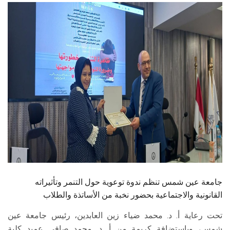
الطلاب
هيئة التدريس
الدراسات العليا
الخريجين
الموظفون
الزائـرون
سجل الان
جامعة عين شمس تنظم ندوة توعوية حول التنمر وتأثيراته
القانونية والاجتماعية بحضور نخبة من الأساتذة والطلاب
تحت رعاية أ. د. محمد ضياء زين العابدين، رئيس جامعة عين
شمس، وباستضافة كريمة من أ. د. محمد صافي عميد كلية