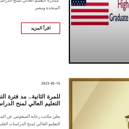
“ﻣﺒﺎدرة اﻟﺘﻌﻠﯿﻢ اﻟﻌﺎﻟﻲ ﻟﻤﻨﺢ اﻟﺪراﺳﺎت
اﻟﻤﺘﺤﺪة وﻣﺼﺮ
اقرأ المزيد
2022-05-15
للمرة الثانية.. مد فترة الت
التعليم العالي لمنح الدراسات العل
يعلن مكتب رعاية المبعوثين عن المد 
التعليم العالي لمنح الدراسات العليا