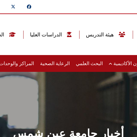
هيئة التدريس
الدراسات العليا
الخريجين
 الأكاديمية
البحث العلمي
الرعاية الصحية
المراكز والوحدا
أخبار جامعة عين شمس