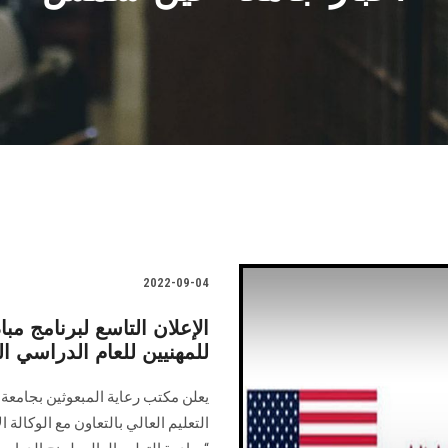
2022-09-04
اﻹﻋﻼن التاسع لبرنامج مباد
للمهنيين ﻟﻠﻌﺎم الدراسي ال
يعلن مكتب رعاية المبعوثين بجامعة
اﻟﺘﻌﻠﯿﻢ اﻟﻌﺎﻟﻲ ﺑﺎﻟﺘﻌﺎون ﻣﻊ اﻟﻮﻛﺎﻟﺔ 