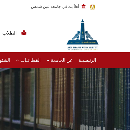
أهلاً بك في جامعة عين شمس
الطلاب
الرئيسيـة
عن الجامعة
القطاعـات
الشئون