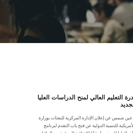
رة التعليم العالي لمنح الدراسات العليا
جديد
 عين شمس عن إعلان اﻹدارة اﻟﻤﺮﻛﺰﯾﺔ ﻟﻠﺒﻌﺜﺎت ﺑﻮزارة
اﻷﻣﺮﯾﻜﯿﺔ للتنمية اﻟﺪوﻟﯿﺔ ﻋﻦ ﻓﺘﺢ ﺑﺎب اﻟﺘﻘﺪم ﻟﺒﺮﻧﺎﻣﺞ