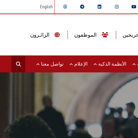
English
الموظفون
الزائـرون
ت
الأنظمة الذكية
الإعلام
تواصل معنا