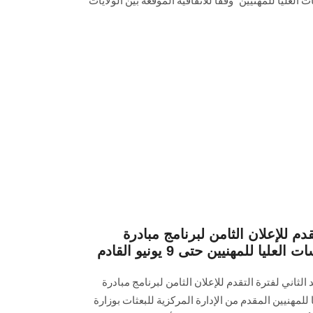
 اﻟﻌﻠﯿﺎ للمهنيين” وﻓﻘًﺎ للاﺗﻔﺎﻗﯿﺔ اﻟﻤﻮﻗﻌﺔ ﺑﯿﻦ اﻟﻮﻻيات
قدم للإعلان الثامن لبرنامج مبادرة
يا للمهنيين حتى 9 يونيو القادم
الثاني لفترة التقدم للإعلان الثامن لبرنامج مبادرة
 للمهنيين المقدم من الإدارة المركزية للبعثات بوزارة