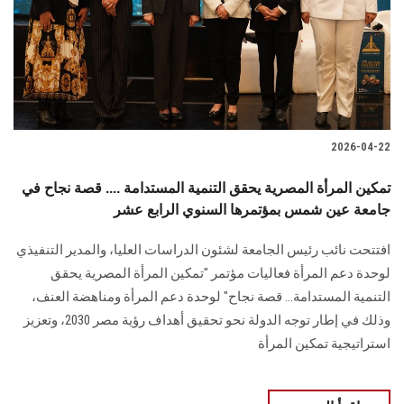
الطلاب
هيئة التدريس
الدراسات العليا
2026-04-22
الخريجين
تمكين المرأة المصرية يحقق التنمية المستدامة .... قصة نجاح في
الموظفون
جامعة عين شمس بمؤتمرها السنوي الرابع عشر
افتتحت نائب رئيس الجامعة لشئون الدراسات العليا، والمدير التنفيذي
الزائـرون
لوحدة دعم المرأة فعاليات مؤتمر "تمكين المرأة المصرية يحقق
التنمية المستدامة... قصة نجاح" لوحدة دعم المرأة ومناهضة العنف،
سجل الان
وذلك في إطار توجه الدولة نحو تحقيق أهداف رؤية مصر 2030، وتعزيز
استراتيجية تمكين المرأة