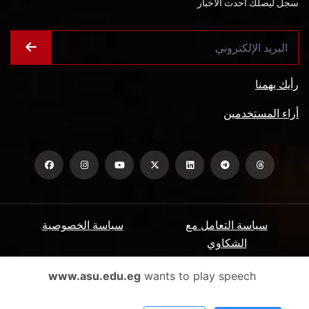
سجل ليصلك أحدث الأخبار
رأيك يهمنا
أراء المستخدمين
سياسة التعامل مع
سياسة الخصوصية
الشكاوي
ميثاق المتعاملين
الأسئلة الشائعة
www.asu.edu.eg
wants to play speech
شروط الاستخدام