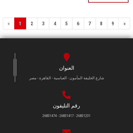
«
1
2
3
4
5
6
7
8
9
»
العنوان
شارع الخليفة المأمون - العباسية - القاهرة - مصر
رقم التليفون
26831231 - 26831417 - 26831474